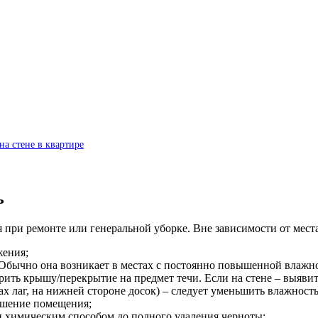
на стене в квартире
ь
при ремонте или генеральной уборке. Вне зависимости от мест
жения;
Обычно она возникает в местах с постоянно повышенной влажн
рить крышу/перекрытие на предмет течи. Если на стене – выявит
рах лаг, на нижней стороне досок) – следует уменьшить влажнос
ушение помещения;
 химическим способом до полного удаления черноты;