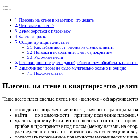
Плесень на стене в квартире: что делать
Что такое плесень?
Зачем бороться с плесенью?
Факторы риска
Общий принцип действия
Как избавиться от плесени на стенах комнаты
Потолки и монолитные полы под покрытием
Укромные места
Разновидности средств для обработки: чем обработать плесень 
Заключение: чтобы не было мучительно больно и обидно
Похожие статьи
Плесень на стене в квартире: что делат
Чаще всего плесневелые пятна или «шапочки» обнаруживаются 
обследовать пораженный объект, выяснить границы зара
найти — по возможности – причину появления плесени. 
удалить причину. Если пятно нашлось на потолке – прове
грибов в пространстве под полом (между лагами, на опо
распределении плесени – организовать вентиляцию и ос
обработать пораженные поверхности механическим и/или