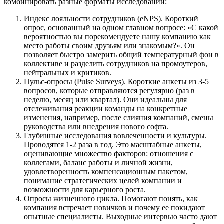
комбинировать разные форматы исследований:
Индекс лояльности сотрудников (eNPS). Короткий
опрос, основанный на одном главном вопросе: «С какой
вероятностью вы порекомендуете нашу компанию как
место работы своим друзьям или знакомым?». Он
позволяет быстро замерить общий температурный фон в
коллективе и разделить сотрудников на промоутеров,
нейтральных и критиков.
Пульс-опросы (Pulse Surveys). Короткие анкеты из 3-5
вопросов, которые отправляются регулярно (раз в
неделю, месяц или квартал). Они идеальны для
отслеживания реакции команды на конкретные
изменения, например, после слияния компаний, смены
руководства или внедрения нового софта.
Глубинные исследования вовлеченности и культуры.
Проводятся 1-2 раза в год. Это масштабные анкеты,
оценивающие множество факторов: отношения с
коллегами, баланс работы и личной жизни,
удовлетворенность компенсационным пакетом,
понимание стратегических целей компании и
возможности для карьерного роста.
Опросы жизненного цикла. Помогают понять, как
компания встречает новичков и почему ее покидают
опытные специалисты. Выходные интервью часто дают