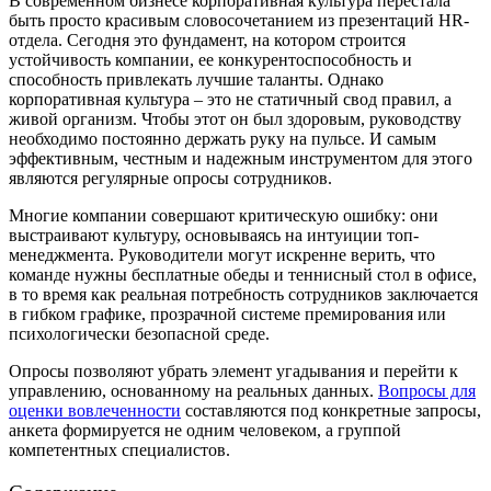
В современном бизнесе корпоративная культура перестала
быть просто красивым словосочетанием из презентаций HR-
отдела. Сегодня это фундамент, на котором строится
устойчивость компании, ее конкурентоспособность и
способность привлекать лучшие таланты. Однако
корпоративная культура – это не статичный свод правил, а
живой организм. Чтобы этот он был здоровым, руководству
необходимо постоянно держать руку на пульсе. И самым
эффективным, честным и надежным инструментом для этого
являются регулярные опросы сотрудников.
Многие компании совершают критическую ошибку: они
выстраивают культуру, основываясь на интуиции топ-
менеджмента. Руководители могут искренне верить, что
команде нужны бесплатные обеды и теннисный стол в офисе,
в то время как реальная потребность сотрудников заключается
в гибком графике, прозрачной системе премирования или
психологически безопасной среде.
Опросы позволяют убрать элемент угадывания и перейти к
управлению, основанному на реальных данных.
Вопросы для
оценки вовлеченности
составляются под конкретные запросы,
анкета формируется не одним человеком, а группой
компетентных специалистов.