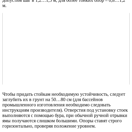
допустим шаг в 1,2…1,5 м, для более тонких опор – 0,8…1,2
м.
Чтобы придать стойкам необходимую устойчивость, следует
заглубить их в грунт на 50…80 см (для бассейнов
промышленного изготовления необходимо следовать
инструкциям производителя). Отверстия под установку стоек
выполняются с помощью бура, при обычной ручной отрывки
ямы получаются слишком большими. Опоры ставят строго
горизонтально, проверяя положение уровнем.