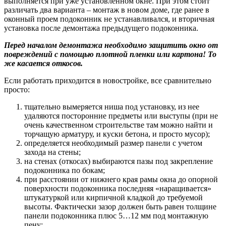
выполняется при уже установленном окне. При этом стоит
различать два варианта – монтаж в новом доме, где ранее в
оконный проем подоконник не устанавливался, и вторичная
установка после демонтажа предыдущего подоконника.
Перед началом демонтажа необходимо защитить окно от
повреждений с помощью плотной пленки или картона! То
же касается откосов.
Если работать приходится в новостройке, все сравнительно
просто:
тщательно вымеряется ниша под установку, из нее
удаляются посторонние предметы или выступы (при не
очень качественном строительстве там можно найти и
торчащую арматуру, и куски бетона, и просто мусор);
определяется необходимый размер панели с учетом
захода на стены;
на стенах (откосах) выбираются пазы под закрепление
подоконника по бокам;
при расстоянии от нижнего края рамы окна до опорной
поверхности подоконника последняя «наращивается»
штукатуркой или кирпичной кладкой до требуемой
высоты. Фактически зазор должен быть равен толщине
панели подоконника плюс 5…12 мм под монтажную
пену;