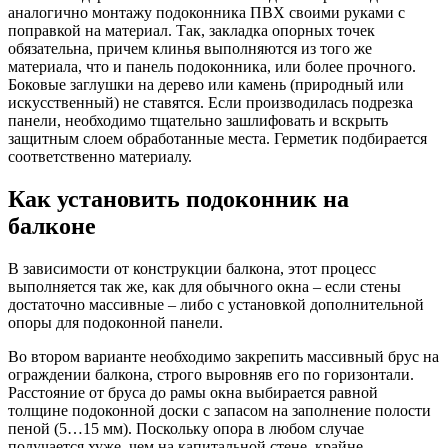
аналогично монтажу подоконника ПВХ своими руками с
поправкой на материал. Так, закладка опорных точек
обязательна, причем клинья выполняются из того же
материала, что и панель подоконника, или более прочного.
Боковые заглушки на дерево или камень (природный или
искусственный) не ставятся. Если производилась подрезка
панели, необходимо тщательно зашлифовать и вскрыть
защитным слоем обработанные места. Герметик подбирается
соответственно материалу.
Как установить подоконник на
балконе
В зависимости от конструкции балкона, этот процесс
выполняется так же, как для обычного окна – если стены
достаточно массивные – либо с установкой дополнительной
опоры для подоконной панели.
Во втором варианте необходимо закрепить массивный брус на
ограждении балкона, строго выровняв его по горизонтали.
Расстояние от бруса до рамы окна выбирается равной
толщине подоконной доски с запасом на заполнение полости
пеной (5…15 мм). Поскольку опора в любом случае
получается хуже, чем на капитальной стене, крайне