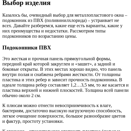
Выбор изделия
Казалось бы, очевидный выбор для металлопластового окна –
подоконник из ПВХ (поливинилхлорида) – устраивает не
всех. Давайте разберемся, какие еще есть варианты, какие у
них преимущества и недостатки. Рассмотрим типы
подоконников по возрастанию цены.
Подоконники ПВХ
Это жесткая и прочная панель прямоугольной формы,
передний край которой закруглен и «зашит», а задний и
боковые открыты. В этих местах хорошо видно, что панель
внутри полая и снабжена ребрами жесткости. От толщины
пластика и этих ребер и зависит прочность подоконника. В
идеале толщина ребер составляет 1,2…3,5 мм, то же касается и
пластика верхней и нижней плоскостей. Толщина всей панели
обычно около 2 см.
К плюсам можно отнести невосприимчивость к влаге,
бактериям, достаточно высокую нагрузочную способность,
легкое очищение поверхности, большое разнообразие цветов
и фактур, простоту установки.